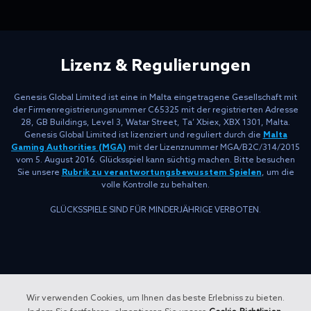
Lizenz & Regulierungen
Genesis Global Limited ist eine in Malta eingetragene Gesellschaft mit
der Firmenregistrierungsnummer C65325 mit der registrierten Adresse
28, GB Buildings, Level 3, Watar Street, Ta’ Xbiex, XBX 1301, Malta.
Genesis Global Limited ist lizenziert und reguliert durch die
Malta
Gaming Authorities (MGA)
mit der Lizenznummer MGA/B2C/314/2015
vom 5. August 2016. Glücksspiel kann süchtig machen. Bitte besuchen
Sie unsere
Rubrik zu verantwortungsbewusstem Spielen
, um die
volle Kontrolle zu behalten.
GLÜCKSSPIELE SIND FÜR MINDERJÄHRIGE VERBOTEN.
Wir verwenden Cookies, um Ihnen das beste Erlebniss zu bieten.