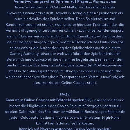
Verantwortungsvolles Spielen auf Playerz:
Playerz ist ein
lizenziertes Casino mit Sitz auf Malta, welches die höchsten
Sicherheitsstandards erfüllt, sowohl in Bezug auf den Spielbetrieb als
auch hinsichtlich des Spielers selbst. Denn Spielerschutz und
Kundenzufriedenheit stellen zwei unserer höchsten Prioritäten dar, die
wir nicht oft genug unterstreichen können - auch unser Kundensupport,
der im Übrigen rund um die Uhr für dich im Einsatz ist, wird sich jedem
deiner Belange hingebungsvoll widmen. Bezüglich des Onlinecasinos
selber erfolgt die Authorisierung des Spielbetriebs durch die Malta
Gaming Authority, einer der weltweit führenden Spielbehörden im
Bereich Online Glücksspiel, die eine ihrer begehrten Lizenzen nur den
besten Casinos überhaupt ausstellt. Eine Lizenz der MGA vorzuweisen
stellt in der Glücksspiel-Szene im Übrigen ein hohes Gütesiegel dar,
welches für absolute Sicherheit, Transparenz und Vertrauenswürdigkeit
des lizenzierten Online Casinos steht.
FAQs:
Kann ich in Online Casinos mit Echtgeld spielen?
Ja, unser online Kasino
bietet die Möglichkeit jedes Casino Spiel mit Echtgeldeinsätzen zu
spielen. Dabei wird das Spektrum an wählbaren Einsätzen pro Spielrunde
jeden Geldbeutel bedienen, vom Erbsenzähler bis zum High-Roller
kommt hier jeder auf seine Kosten.
Kann ich auf Playzers kostenlose Casino Spiele spielen?