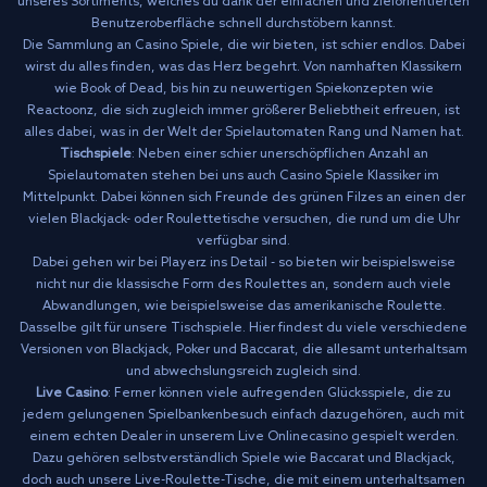
unseres Sortiments, welches du dank der einfachen und zielorientierten
Benutzeroberfläche schnell durchstöbern kannst.
Die Sammlung an Casino Spiele, die wir bieten, ist schier endlos. Dabei
wirst du alles finden, was das Herz begehrt. Von namhaften Klassikern
wie Book of Dead, bis hin zu neuwertigen Spiekonzepten wie
Reactoonz, die sich zugleich immer größerer Beliebtheit erfreuen, ist
alles dabei, was in der Welt der Spielautomaten Rang und Namen hat.
Tischspiele
: Neben einer schier unerschöpflichen Anzahl an
Spielautomaten stehen bei uns auch Casino Spiele Klassiker im
Mittelpunkt. Dabei können sich Freunde des grünen Filzes an einen der
vielen Blackjack- oder Roulettetische versuchen, die rund um die Uhr
verfügbar sind.
Dabei gehen wir bei Playerz ins Detail - so bieten wir beispielsweise
nicht nur die klassische Form des Roulettes an, sondern auch viele
Abwandlungen, wie beispielsweise das amerikanische Roulette.
Dasselbe gilt für unsere Tischspiele. Hier findest du viele verschiedene
Versionen von Blackjack, Poker und Baccarat, die allesamt unterhaltsam
und abwechslungsreich zugleich sind.
Live Casino
: Ferner können viele aufregenden Glücksspiele, die zu
jedem gelungenen Spielbankenbesuch einfach dazugehören, auch mit
einem echten Dealer in unserem Live Onlinecasino gespielt werden.
Dazu gehören selbstverständlich Spiele wie Baccarat und Blackjack,
doch auch unsere Live-Roulette-Tische, die mit einem unterhaltsamen