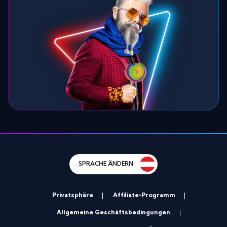
SPRACHE ÄNDERN
Privatsphäre
Affiliate-Programm
Allgemeine Geschäftsbedingungen